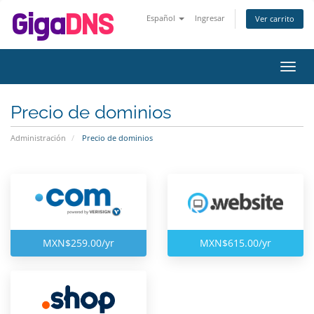
Español
Ingresar
Ver carrito
Alter
Nave
Precio de dominios
Administración
Precio de dominios
MXN$259.00/yr
MXN$615.00/yr