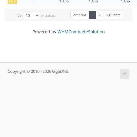
1 Año
1 Año
1 Año
SALE!
Anterior
1
2
Siguiente
Ver
entradas
Powered by
WHMCompleteSolution
Copyright © 2010 - 2026 GigaDNS.