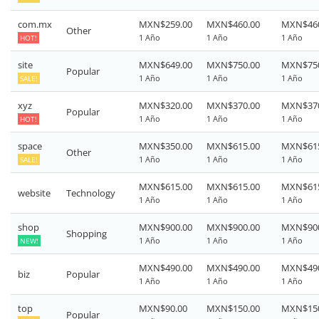
com.mx
MXN$259.00
MXN$460.00
MXN$460
Other
1 Año
1 Año
1 Año
HOT!
site
MXN$649.00
MXN$750.00
MXN$750
Popular
1 Año
1 Año
1 Año
SALE!
xyz
MXN$320.00
MXN$370.00
MXN$370
Popular
1 Año
1 Año
1 Año
HOT!
space
MXN$350.00
MXN$615.00
MXN$615
Other
1 Año
1 Año
1 Año
SALE!
MXN$615.00
MXN$615.00
MXN$615
website
Technology
1 Año
1 Año
1 Año
shop
MXN$900.00
MXN$900.00
MXN$900
Shopping
1 Año
1 Año
1 Año
NEW!
MXN$490.00
MXN$490.00
MXN$490
biz
Popular
1 Año
1 Año
1 Año
top
MXN$90.00
MXN$150.00
MXN$150
Popular