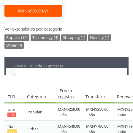
MXN$900.00/yr
Ver extensiones por categoría
Popular (10)
Technology (4)
Shopping (1)
Novelty (1)
Other (4)
Viendo 1 a 10 de 17 entradas
Precio
TLD
Categoría
registro
Transferir
Renova
com
MXN$259.00
MXN$350.00
MXN$350
Popular
1 Año
1 Año
1 Año
HOT!
mx
MXN$549.00
MXN$790.00
MXN$790
Other
1 Año
1 Año
1 Año
SALE!