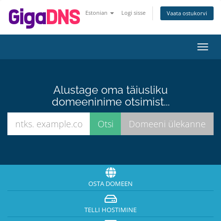
Estonian
Logi sisse
Vaata ostukorvi
Lülit
navig
Alustage oma täiusliku
domeeninime otsimist...
OSTA DOMEEN
TELLI HOSTIMINE