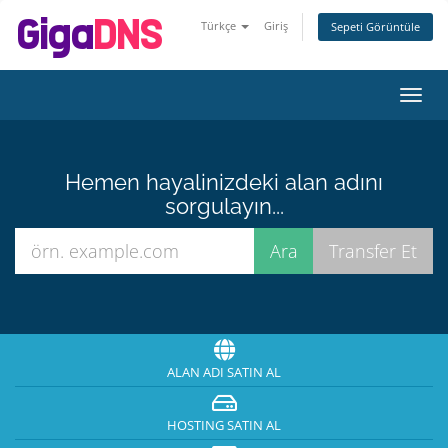
Türkçe
Giriş
Sepeti Görüntüle
Gezi
değiş
Hemen hayalinizdeki alan adını
sorgulayın...
ALAN ADI SATIN AL
HOSTING SATIN AL